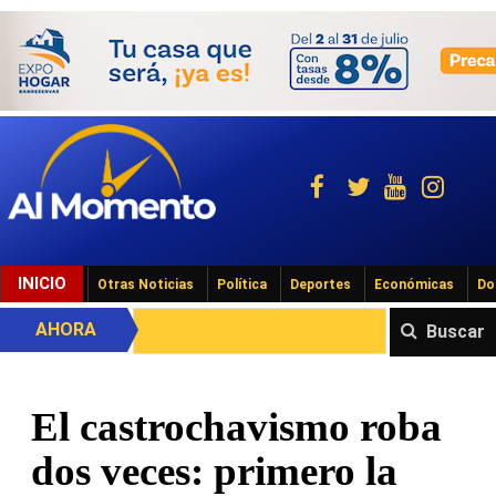
INICIO
Otras Noticias
Política
Deportes
Económicas
Do
AHORA
Buscar
El castrochavismo roba
dos veces: primero la