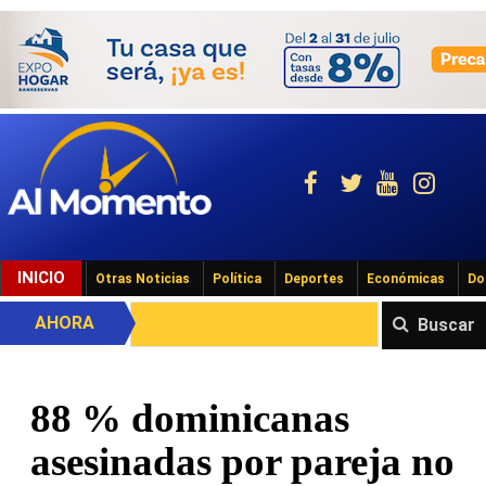
INICIO
Otras Noticias
Política
Deportes
Económicas
Do
AHORA
Buscar
88 % dominicanas
asesinadas por pareja no