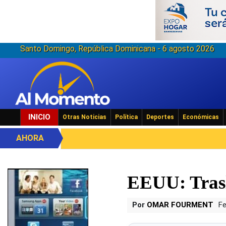
Santo Domingo, República Dominicana - 6 agosto 2026
INICIO
Otras Noticias
Política
Deportes
Económicas
AHORA
EEUU: Trasl
Por
OMAR FOURMENT
Fe