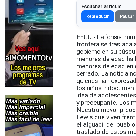
Escuchar artículo
Reproducir
Pausar
EEUU.- La “crisis hum
frontera se traslada a
gobierno en su búsqu
menores de edad ha 
menores de edad en e
cerrado. La noticia n
quienes han expresad
los niños indocumenta
idea de adolescentes
y preocupante. Los 
Nuestra mayor preocup
Lewis que viven frent
el alguacil del puebl
traslado de estos me