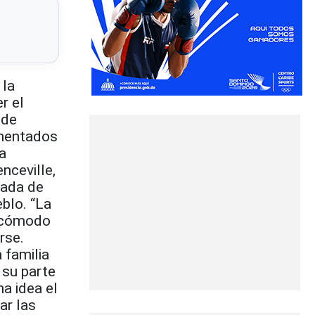
 la
r el
 de
umentados
a
nceville,
gada de
blo. “La
incómodo
rse.
 familia
 su parte
a idea el
ar las