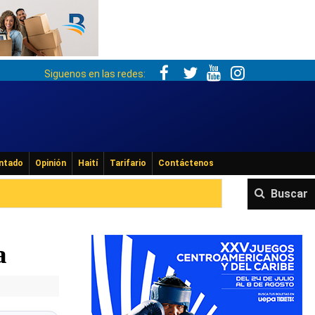
Siguenos en las redes:
ntado
Opinión
Haití
Tarifario
Contáctenos
Buscar
a