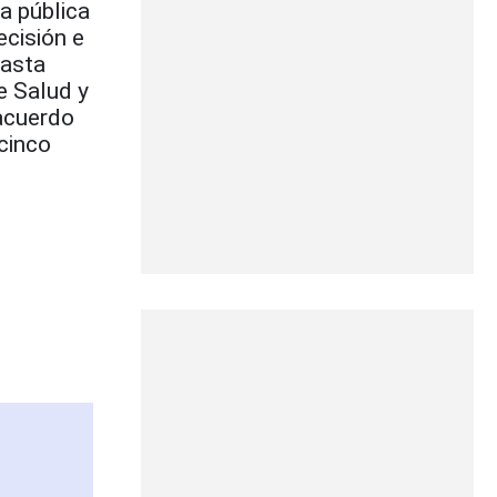
a pública
ecisión e
hasta
e Salud y
acuerdo
cinco