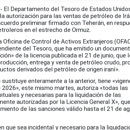
El Departamento del Tesoro de Estados Unido
la autorización para las ventas de petróleo de Irá
cuerdo preliminar firmado con Teherán, en respu
etroleros en el estrecho de Ormuz.
a Oficina de Control de Activos Extranjeros (OFAC
ependiente del Tesoro, que ha emitido un documen
ción» de la licencia publicada el 21 de junio, que
producción, entrega y venta de petróleo crudo, p
ctos derivados del petróleo de origen iraní».
sustituye enteramente a la anterior, tiene «vigen
 de 2026», este mismo martes, autoriza «todas las
ituales y necesarias para la liquidación de las
mente autorizadas por la Licencia General X», qu
amiento de las sanciones válido hasta el 21 de a
n que sea incidental y necesario para la liquidaci