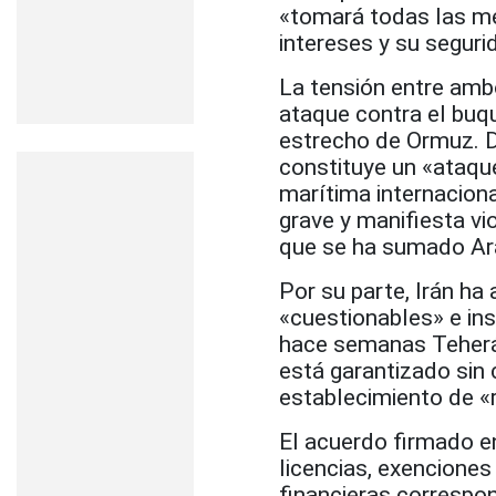
«tomará todas las me
intereses y su seguri
La tensión entre amb
ataque contra el buqu
estrecho de Ormuz. Do
constituye un «ataqu
marítima internaciona
grave y manifiesta vi
que se ha sumado Ara
Por su parte, Irán h
«cuestionables» e ins
hace semanas Teherán
está garantizado sin 
establecimiento de «r
El acuerdo firmado e
licencias, exenciones
financieras correspo