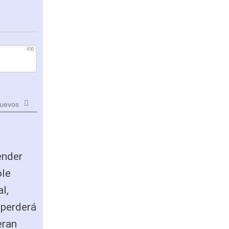
450
uevos
ender
ole
l,
 perderá
eran