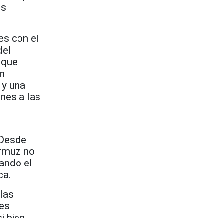
us
es con el
del
 que
ón
 y una
ones a las
 Desde
Ormuz no
iando el
ca.
las
nes
i bien