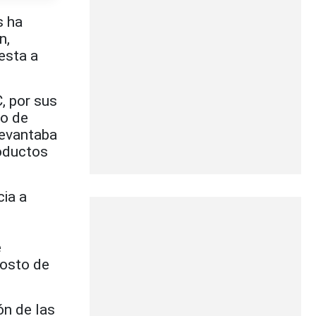
s ha
n,
esta a
, por sus
to de
 levantaba
roductos
cia a
e
gosto de
ón de las