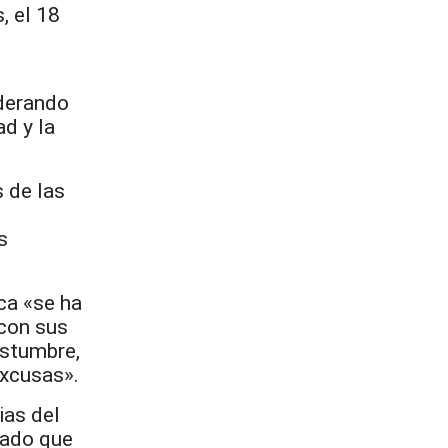
, el 18
iderando
ad y la
 de las
s
ica «se ha
 con sus
ostumbre,
excusas».
ias del
cado que