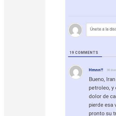
19
COMMENTS
Hmnn!!
30 dia
Bueno, Iran
petroleo, y
dolor de ca
pierde esa 
pronto su t