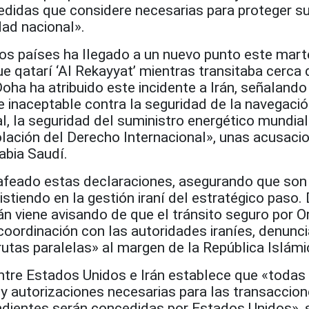
didas que considere necesarias para proteger s
dad nacional».
os países ha llegado a un nuevo punto este mart
e qatarí ‘Al Rekayyat’ mientras transitaba cerca 
ha ha atribuido este incidente a Irán, señalando
e inaceptable contra la seguridad de la navegaci
l, la seguridad del suministro energético mundial
olación del Derecho Internacional», unas acusaci
bia Saudí.
a afeado estas declaraciones, asegurando que son
istiendo en la gestión iraní del estratégico paso.
 viene avisando de que el tránsito seguro por 
coordinación con las autoridades iraníes, denunc
utas paralelas» al margen de la República Islámi
ntre Estados Unidos e Irán establece que «todas 
 y autorizaciones necesarias para las transaccio
ndientes serán concedidas por Estados Unidos», s