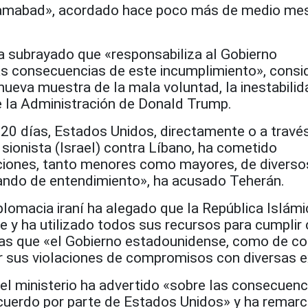
lamabad», acordado hace poco más de medio mes
 subrayado que «responsabiliza al Gobierno
s consecuencias de este incumplimiento», cons
nueva muestra de la mala voluntad, la inestabilid
de la Administración de Donald Trump.
20 días, Estados Unidos, directamente o a través
sionista (Israel) contra Líbano, ha cometido
ciones, tanto menores como mayores, de diverso
ando de entendimiento», ha acusado Teherán.
iplomacia iraní ha alegado que la República Islám
e y ha utilizado todos sus recursos para cumplir
ras que «el Gobierno estadounidense, como de c
car sus violaciones de compromisos con diversas 
el ministerio ha advertido «sobre las consecuenc
cuerdo por parte de Estados Unidos» y ha remar