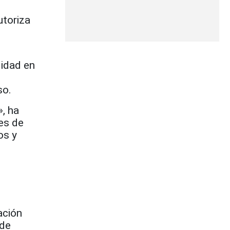
utoriza
lidad en
so.
, ha
es de
os y
ación
 de