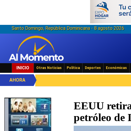
Santo Domingo, República Dominicana - 8 agosto 2026
INICIO
Otras Noticias
Política
Deportes
Económicas
AHORA
EEUU retira 
petróleo de 