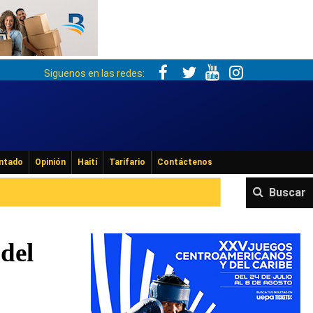
Siguenos en las redes:
ntado
Opinión
Haití
Tarifario
Contáctenos
Buscar
 del