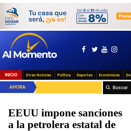
INICIO
Otras Noticias
Política
Deportes
Económicas
Do
AHORA
Buscar
EEUU impone sanciones
a la petrolera estatal de