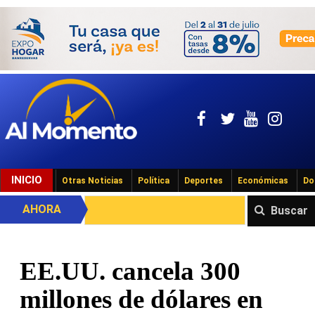
INICIO
Otras Noticias
Política
Deportes
Económicas
Do
AHORA
Buscar
EE.UU. cancela 300
millones de dólares en