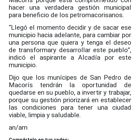
hacer una verdadera gestión municipal
para beneficio de los petromacorisanos.
“Lleg
ó
el momento decidir y de sacar ese
municipio hacia adelante, para cambiar por
una persona que quiera y tenga el deseo
de
transformar
y desarrollar este pueblo
”
,
indic
ó
el aspirante a Alcad
í
a por este
municipio.
Dijo que los mun
í
cipes de San Pedro de
Macor
í
s tendr
á
n la oportunidad de
quedarse en su pueblo, a invertir y trabajar,
porque su gesti
ó
n priorizar
á
en establecer
las condiciones para tener una ciudad
viable, limpia y saludable.
an/am
Compártelo en tus redes: