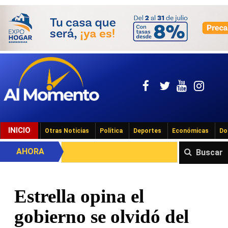
INICIO
Otras Noticias
Política
Deportes
Económicas
Do
AHORA
Buscar
Estrella opina el
gobierno se olvidó del