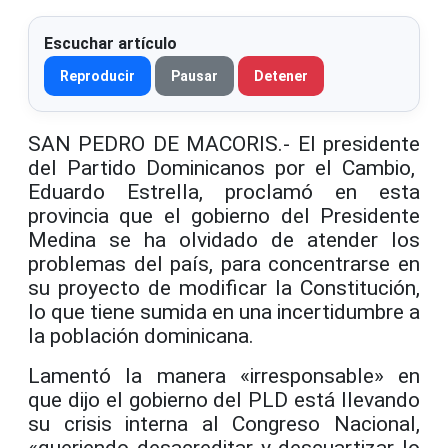
Escuchar artículo
Reproducir
Pausar
Detener
SAN PEDRO DE MACORIS
.-
El presidente
del Partido Dominicanos por el Cambio
,
Eduardo Estrella, proclam
ó
en esta
provincia que el gobierno del Presidente
Medina se ha olvidado de atender los
problemas del pa
í
s, para concentrarse en
su proyecto de modificar la C
onstituci
ó
n,
lo que tiene sumid
a
en una incertidumbre a
la poblaci
ó
n dominicana
.
Lament
ó
la manera «irresponsable» en
que dijo el
gobierno del
PLD
est
á
llevando
su crisis interna al Congreso Nacional,
«queriendo desacreditar y descuartizar lo