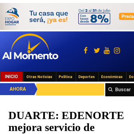
INICIO
Otras Noticias
Política
Deportes
Económicas
Do
AHORA
Buscar
DUARTE: EDENORTE
mejora servicio de