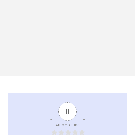
0
Article Rating