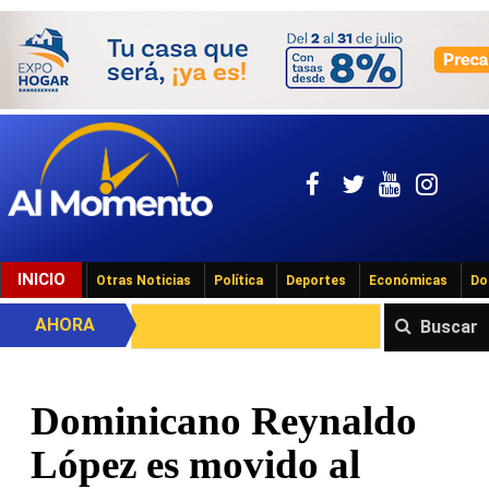
INICIO
Otras Noticias
Política
Deportes
Económicas
Do
AHORA
Buscar
Dominicano Reynaldo
López es movido al