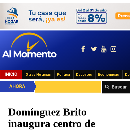
INICIO
Otras Noticias
Política
Deportes
Económicas
Do
AHORA
Buscar
Domínguez Brito
inaugura centro de