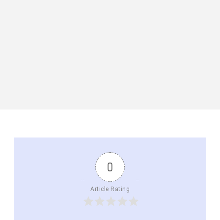
0
Article Rating