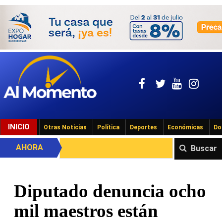
INICIO
Otras Noticias
Política
Deportes
Económicas
Do
AHORA
Buscar
Diputado denuncia ocho
mil maestros están