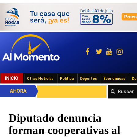
INICIO
Otras Noticias
Política
Deportes
Económicas
Do
AHORA
Buscar
Diputado denuncia
forman cooperativas al