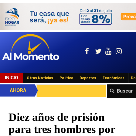
INICIO
Otras Noticias
Política
Deportes
Económicas
Do
AHORA
Buscar
Diez años de prisión
para tres hombres por