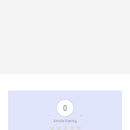
0
Article Rating