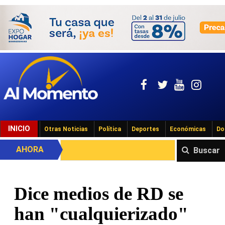
INICIO
Otras Noticias
Política
Deportes
Económicas
Do
AHORA
Buscar
Dice medios de RD se
han "cualquierizado"