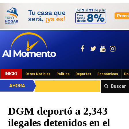
INICIO
Otras Noticias
Política
Deportes
Económicas
Do
AHORA
Buscar
DGM deportó a 2,343
ilegales detenidos en el