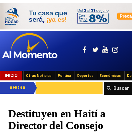
INICIO
Otras Noticias
Política
Deportes
Económicas
Do
AHORA
Buscar
Destituyen en Haití a
Director del Consejo