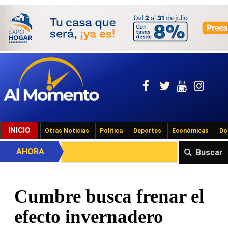
INICIO
Otras Noticias
Política
Deportes
Económicas
Do
AHORA
Buscar
Cumbre busca frenar el
efecto invernadero