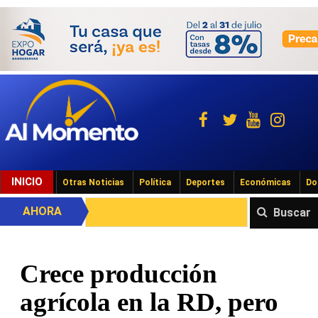
INICIO
Otras Noticias
Política
Deportes
Económicas
Do
AHORA
Buscar
Crece producción
agrícola en la RD, pero