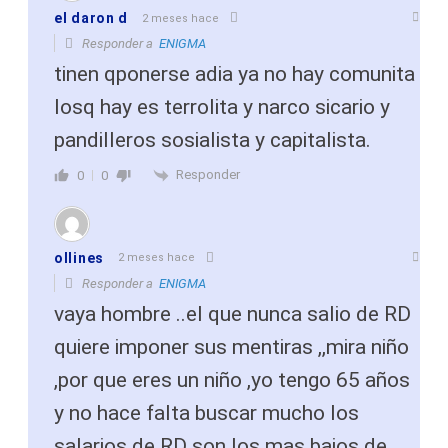
el daron d
2 meses hace
Responder a
ENIGMA
tinen qponerse adia ya no hay comunita
losq hay es terrolita y narco sicario y
pandilleros sosialista y capitalista.
Responder
0
0
ollines
2 meses hace
Responder a
ENIGMA
vaya hombre ..el que nunca salio de RD
quiere imponer sus mentiras ,,mira niño
,por que eres un niño ,yo tengo 65 años
y no hace falta buscar mucho los
salarios de RD son los mas bajos de