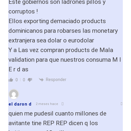
Este gobiernos son ladrones pillos y
corruptos !
Ellos exporting demaciado products
dominicanos para robarses las monetary
extranjera sea dolar o eurodolar
Y a Las vez compran products de Mala
validation para que nuestros consuma M I
E r d as
Responder
0
0
el daron d
2 meses hace
quien me pudesil cuanto millones de
avitante tine REP REP dicen q los