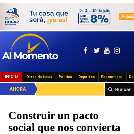
INICIO
Otras Noticias
Política
Deportes
Económicas
Do
AHORA
Buscar
Construir un pacto
social que nos convierta