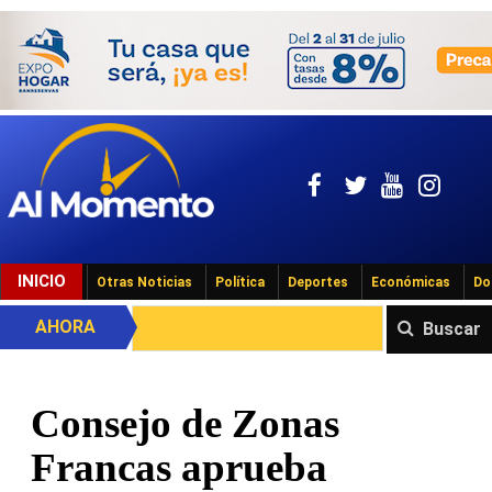
INICIO
Otras Noticias
Política
Deportes
Económicas
Do
AHORA
Buscar
Consejo de Zonas
Francas aprueba