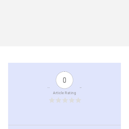
0
Article Rating