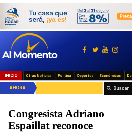
INICIO
Otras Noticias
Política
Deportes
Económicas
Do
AHORA
Buscar
Congresista Adriano
Espaillat reconoce