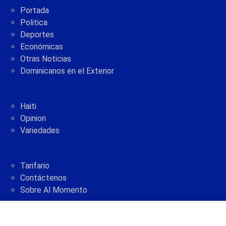
Portada
Politica
Deportes
Económicas
Otras Noticias
Dominicanos en el Exterior
Haiti
Opinion
Variedades
Tarifario
Contáctenos
Sobre Al Momento
2005 - 2021 © AlMomento.net AlMomento.net
Desarrollado por
G Soluciones