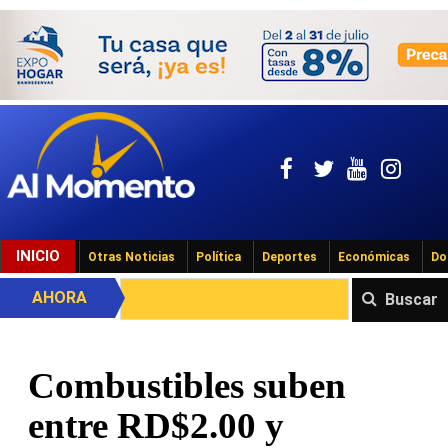
INICIO
Otras Noticias
Política
Deportes
Económicas
Do
AHORA
Buscar
Combustibles suben
entre RD$2.00 y