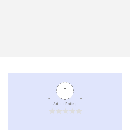
0
Article Rating