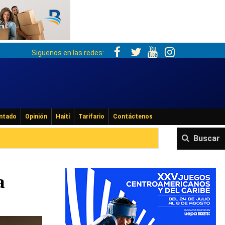
Siguenos en las redes:
ntado
Opinión
Haití
Tarifario
Contáctenos
Buscar
a