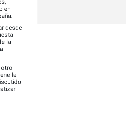
es,
o en
paña.
rar desde
uesta
de la
 a
 otro
ene la
iscutido
atizar