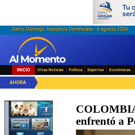
Santo Domingo, República Dominicana - 6 agosto 2026
INICIO
Otras Noticias
Política
Deportes
Económicas
AHORA
COLOMBIA: 
enfrentó a P