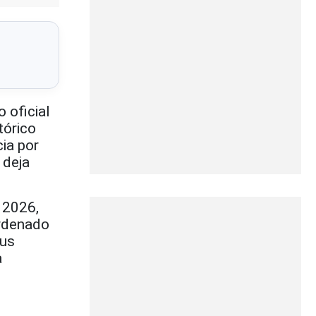
 oficial
tórico
ia por
 deja
 2026,
ordenado
sus
a