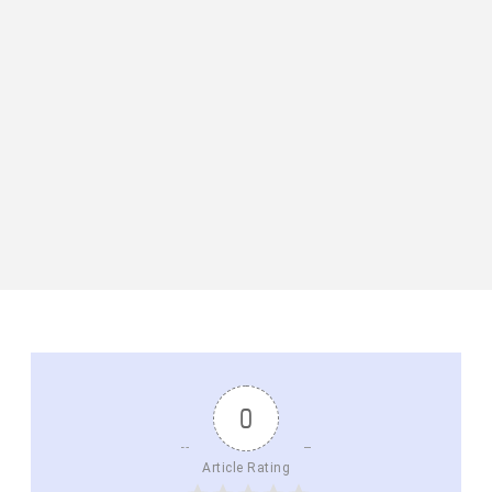
0
Article Rating