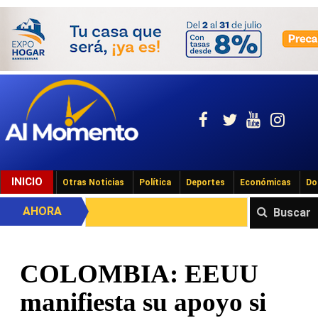
INICIO
Otras Noticias
Política
Deportes
Económicas
Do
AHORA
Buscar
COLOMBIA: EEUU
manifiesta su apoyo si