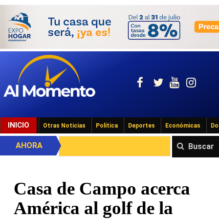
INICIO
Otras Noticias
Política
Deportes
Económicas
Do
AHORA
Buscar
Casa de Campo acerca
América al golf de la