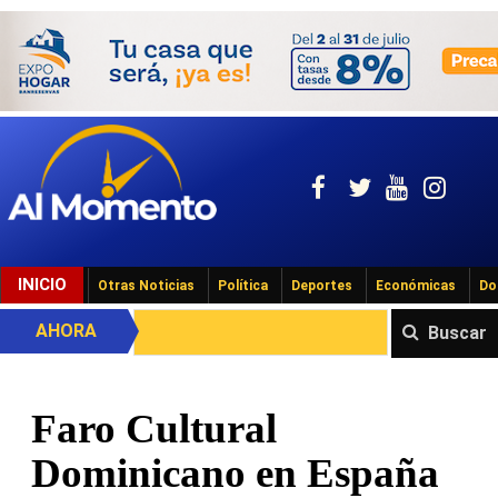
INICIO
Otras Noticias
Política
Deportes
Económicas
Do
AHORA
Buscar
Faro Cultural
Dominicano en España