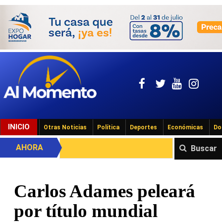
INICIO
Otras Noticias
Política
Deportes
Económicas
Do
AHORA
Buscar
Carlos Adames peleará
por título mundial