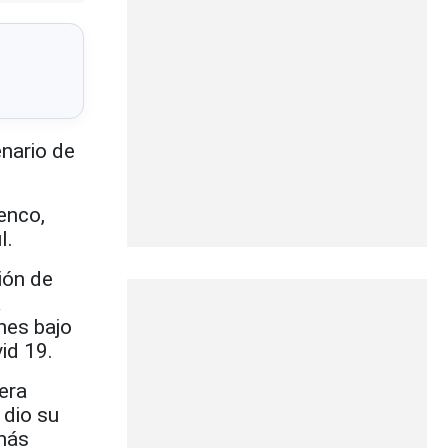
nario de
enco,
l.
ción de
a
nes bajo
id 19.
era
 dio su
 más