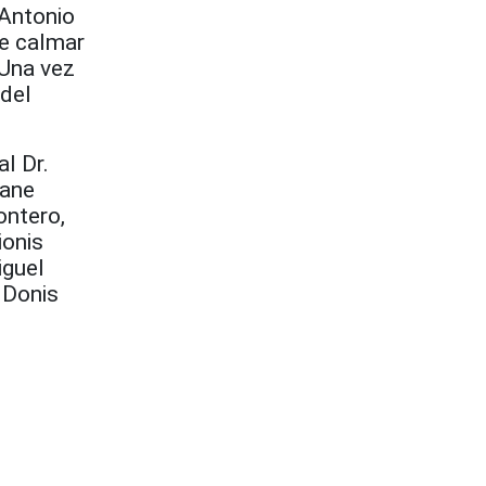
 Antonio
de calmar
 Una vez
 del
l Dr.
Jane
ontero,
ionis
iguel
 Donis