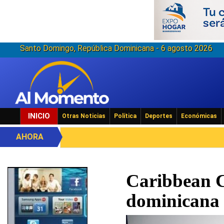
Santo Domingo, República Dominicana - 6 agosto 2026
INICIO
Otras Noticias
Política
Deportes
Económicas
AHORA
Caribbean C
dominicana 