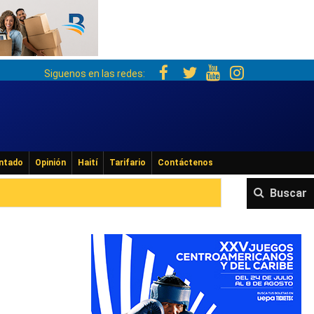
Siguenos en las redes:
ntado
Opinión
Haití
Tarifario
Contáctenos
Buscar