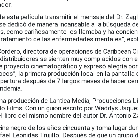
ador.
 esta película transmitir el mensaje del Dr. Zagl
 se dedicó de manera incansable a la búsqueda d
os, como cariñosamente los llamaba y ha concient
tratamiento de las enfermedades mentales”, expl
rdero, directora de operaciones de Caribbean C
istribuidores se sienten muy complacidos con e
te proyecto cinematográfico y expresó alegría po
cos”, la primera producción local en la pantalla 
eapertura después de 7 largos meses de haber ce
andemia.
na producción de Lantica Media, Producciones L
o Films. Con un guión escrito por Waddys Jaque
 libro del mismo nombre del autor Dr. Antonio Za
cine negro de los años cincuenta y toma lugar dur
fael Leonidas Trujillo. Después de que un grupo 