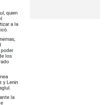
ul, quien
el
izar a la
icò.
inemas,
l
r poder
de los
rrado
ínea
z y Lenin
glul.
ante la
de