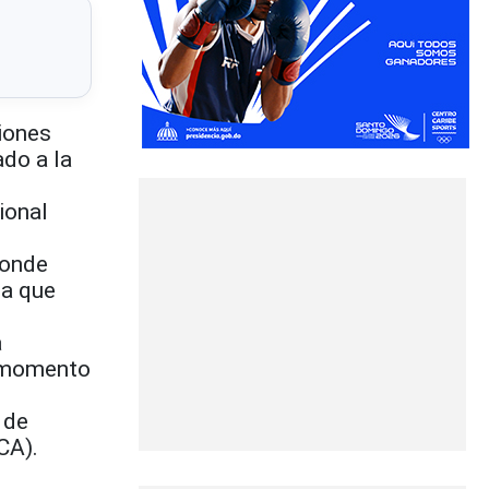
iones
ado a la
ional
donde
la que
a
n momento
 de
CA).