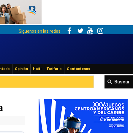
Siguenos en las redes:
ntado
Opinión
Haití
Tarifario
Contáctenos
Buscar
a