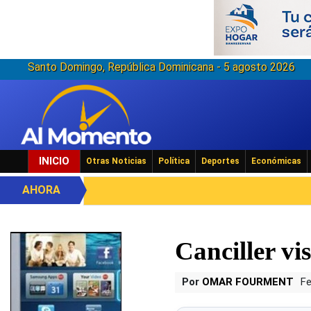
Santo Domingo, República Dominicana - 5 agosto 2026
INICIO
Otras Noticias
Política
Deportes
Económicas
AHORA
Canciller v
Por
OMAR FOURMENT
Fe