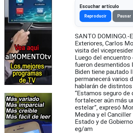
Escuchar artículo
Reproducir
Pausar
SANTO DOMINGO.-El p
Exteriores, Carlos M
visita del vicepresid
Luego del encuentro 
fueron desmentidos lo
Biden tiene pautado 
permanecerá varios d
hablarán de distinto
“Estamos seguro de qu
fortalecer aún más 
estelar”, expresó Mo
Medina y el Cancille
Estado y de Gobierno
eg/am