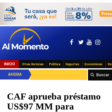
INICIO
Otras Noticias
Política
Deportes
Económicas
Do
AHORA
Buscar
CAF aprueba préstamo
US$97 MM para