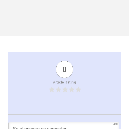
0
Article Rating
450