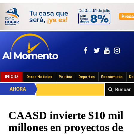
INICIO
Otras Noticias
Política
Deportes
Económicas
Do
AHORA
Buscar
CAASD invierte $10 mil
millones en proyectos de