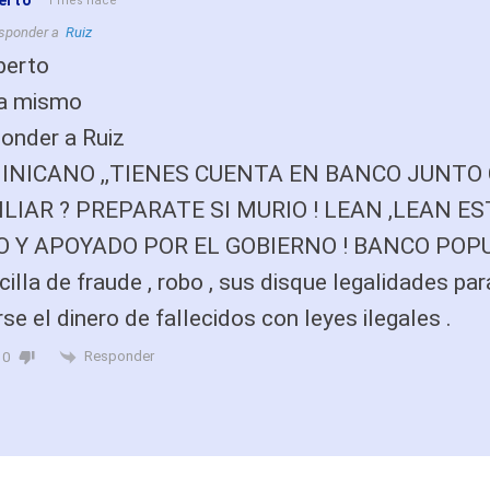
erto
1 mes hace
sponder a
Ruiz
berto
a mismo
onder a Ruiz
INICANO ,,TIENES CUENTA EN BANCO JUNTO
LIAR ? PREPARATE SI MURIO ! LEAN ,LEAN ES
O Y APOYADO POR EL GOBIERNO ! BANCO POP
illa de fraude , robo , sus disque legalidades par
se el dinero de fallecidos con leyes ilegales .
Responder
0