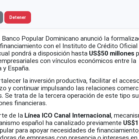
Detener
 Banco Popular Dominicano anunció la formaliza
inanciamiento con el Instituto de Crédito Oficial
cual pondrá a disposición hasta
US$50 millones
p
empresariales con vínculos económicos entre la
 y España.
rtalecer la inversión productiva, facilitar el acces
azo y continuar impulsando las relaciones comerc
 Se trata de la tercera operación de este tipo su
ones financieras.
rte de la
Línea ICO Canal Internacional
, mecani
rganismo español ha canalizado previamente
US$1
ular para apoyar necesidades de financiamiento,
adoras de empresas con presencia o intereses e