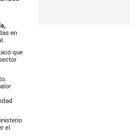
a,
adas en
l.
tacó que
sector
to.
alor
iedad
nisterio
r el