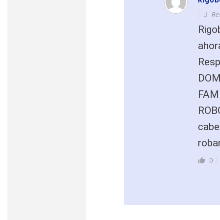
Rigob
Re
Rigo
ahor
Resp
DOM
FAMI
ROB
cabec
robar
0