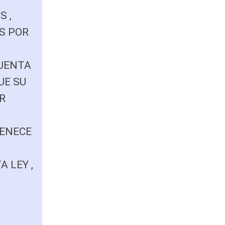
 ,
S POR
CUENTA
UE SU
R
TENECE
A LEY ,