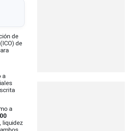
ción de
 (ICO) de
ara
o a
iales
scrita
smo a
00
 liquidez
n ambos