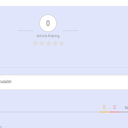
0
Article Rating
N
ce