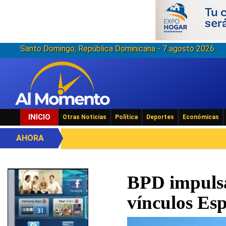
Santo Domingo, República Dominicana - 7 agosto 2026
INICIO
Otras Noticias
Política
Deportes
Económicas
AHORA
BPD impulsa
vínculos Es