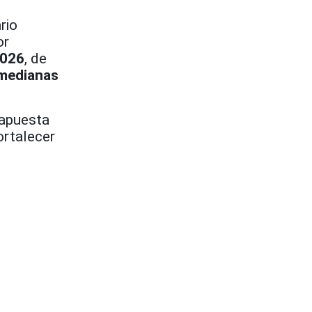
rio
or
2026
, de
 medianas
 apuesta
ortalecer