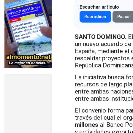
Escuchar artículo
Reproducir
Pausar
SANTO DOMINGO.
El
un nuevo acuerdo de f
España, mediante el 
respaldar proyectos 
República Dominicana
La iniciativa busca fo
recursos de largo pl
entre ambas naciones.
entre ambas instituci
El convenio forma pa
través del cual el o
millones
al Banco Pop
y actividades export