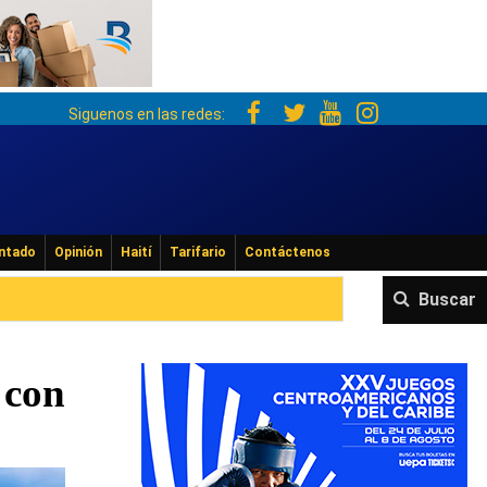
Siguenos en las redes:
ntado
Opinión
Haití
Tarifario
Contáctenos
Buscar
 con