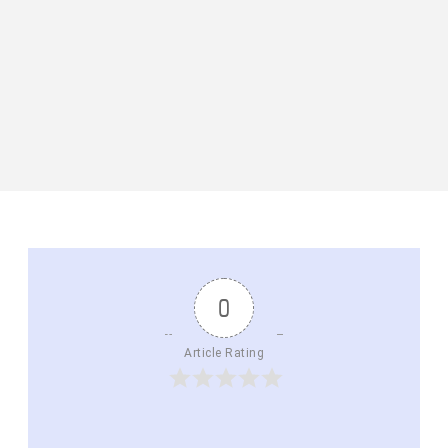
0
Article Rating