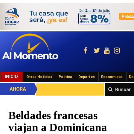
INICIO
Otras Noticias
Política
Deportes
Económicas
Do
AHORA
Buscar
Beldades francesas
viajan a Dominicana