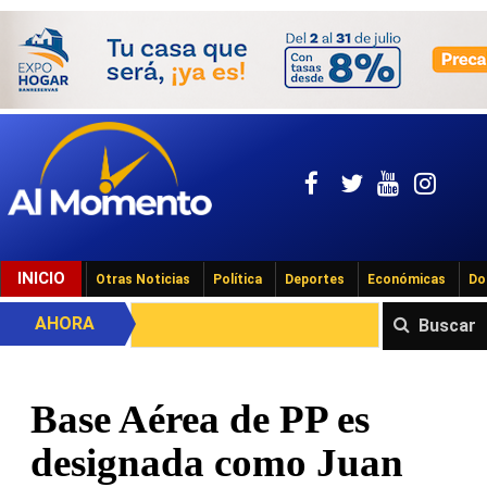
INICIO
Otras Noticias
Política
Deportes
Económicas
Do
AHORA
Buscar
Base Aérea de PP es
designada como Juan