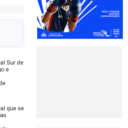
al Sur de
go e
 de
al que se
las