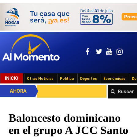
INICIO
Otras Noticias
Política
Deportes
Económicas
Do
AHORA
Buscar
Baloncesto dominicano
en el grupo A JCC Santo