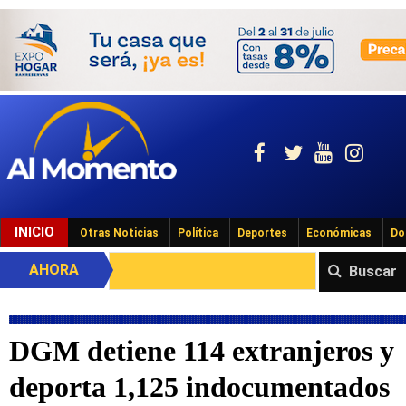
INICIO
Otras Noticias
Política
Deportes
Económicas
Do
AHORA
Buscar
DGM detiene 114 extranjeros y
deporta 1,125 indocumentados