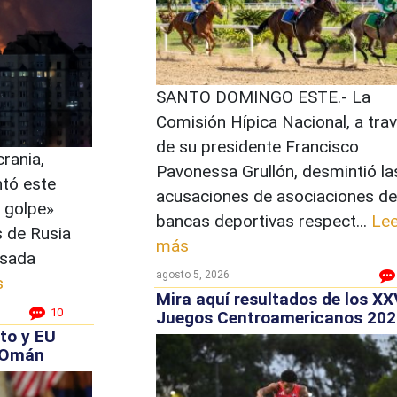
SANTO DOMINGO ESTE.- La
Comisión Hípica Nacional, a tra
de su presidente Francisco
crania,
Pavonessa Grullón, desmintió la
ntó este
acusaciones de asociaciones de
 golpe»
bancas deportivas respect...
Lee
 de Rusia
más
asada
agosto 5, 2026
s
Mira aquí resultados de los XX
10
Juegos Centroamericanos 202
to y EU
y Omán