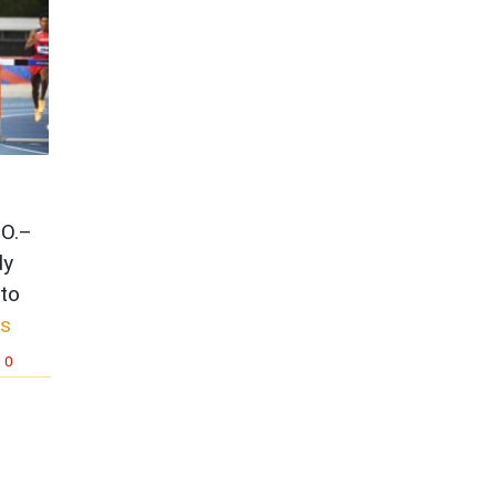
O.–
dy
lto
s
0