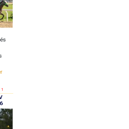
vés
s
r
1
V
6