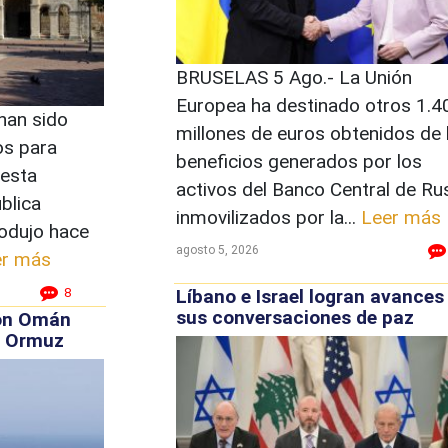
BRUSELAS 5 Ago.- La Unión
Europea ha destinado otros 1.4
an sido
millones de euros obtenidos de 
os para
beneficios generados por los
 esta
activos del Banco Central de Ru
ública
inmovilizados por la...
Leer más
rodujo hace
agosto 5, 2026
er más
Líbano e Israel logran avances
8
sus conversaciones de paz
con Omán
o Ormuz