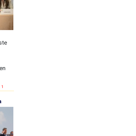
ste
 en
1
a