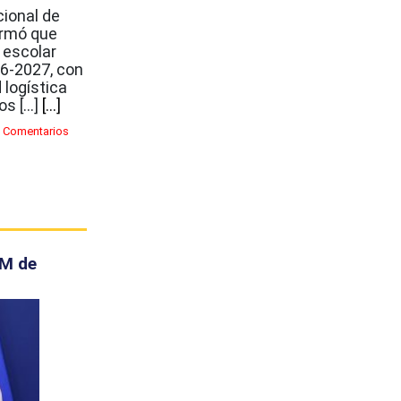
ional de
ormó que
a escolar
26-2027, con
 logística
os […]
[...]
 Comentarios
MM de