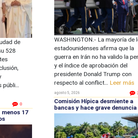
WASHINGTON.- La mayoría de l
udad de
estadounidenses afirma que la
su 528
guerra en Irán no ha valido la pe
tes
y el índice de aprobación del
clusión,
presidente Donald Trump con
y
respecto al conflict...
Leer más
públi...
agosto 5, 2026
Comisión Hípica desmiente a
0
bancas y hace grave denuncia
l menos 17
os