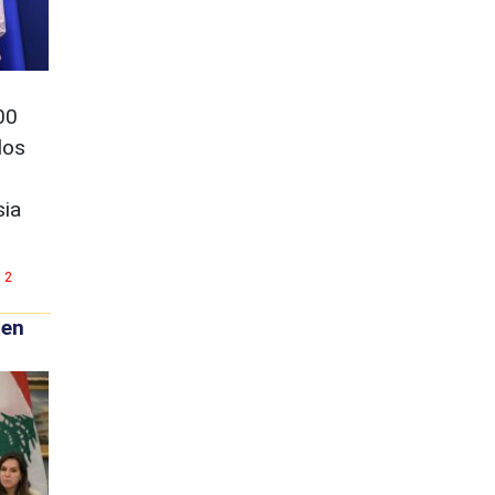
00
los
sia
2
 en