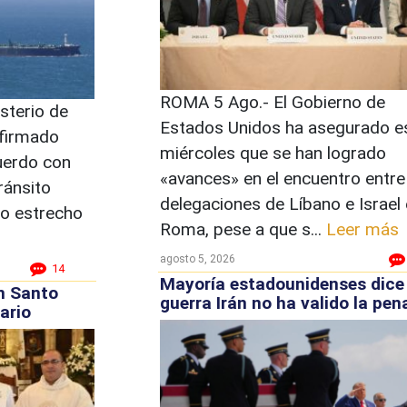
ROMA 5 Ago.- El Gobierno de
sterio de
Estados Unidos ha asegurado e
nfirmado
miércoles que se han logrado
uerdo con
«avances» en el encuentro entre
ránsito
delegaciones de Líbano e Israel
co estrecho
Roma, pese a que s...
Leer más
agosto 5, 2026
14
Mayoría estadounidenses dice
n Santo
guerra Irán no ha valido la pen
sario