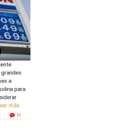
dente
s grandes
ses a
solina para
siderar
eer más
11