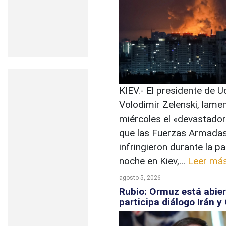
KIEV.- El presidente de U
Volodimir Zelenski, lame
miércoles el «devastador
que las Fuerzas Armadas
infringieron durante la p
noche en Kiev,...
Leer má
agosto 5, 2026
Rubio: Ormuz está abier
participa diálogo Irán 