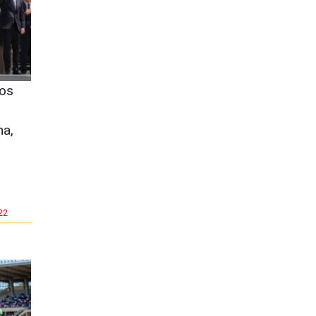
os
na,
22