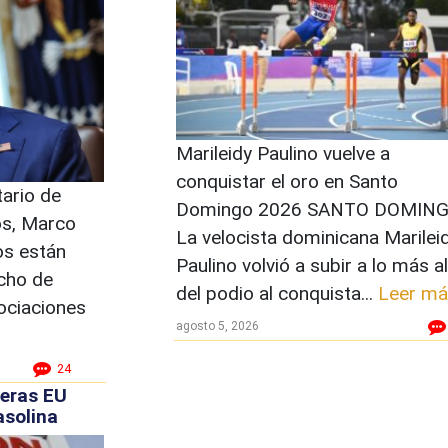
Marileidy Paulino vuelve a
conquistar el oro en Santo
ario de
Domingo 2026 SANTO DOMING
os, Marco
La velocista dominicana Marilei
os están
Paulino volvió a subir a lo más a
echo de
del podio al conquista...
Leer má
ociaciones
agosto 5, 2026
24
leras EU
asolina