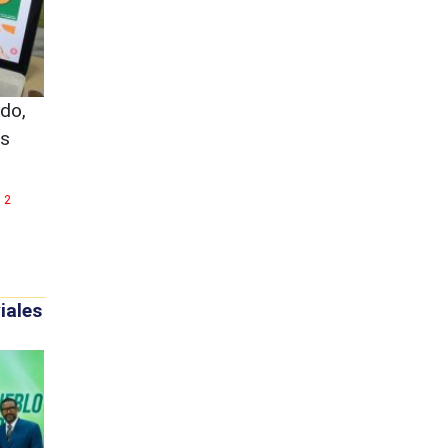
do,
ás
2
iales