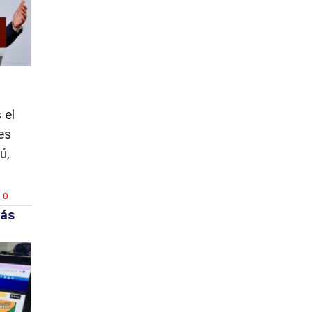
 el
es
ú,
0
más