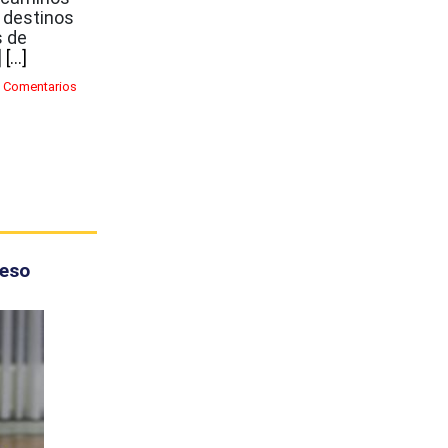
s destinos
s de
]
[...]
 Comentarios
reso