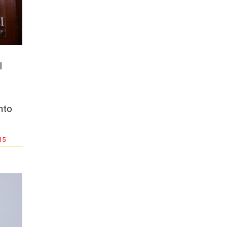
l
nto
15