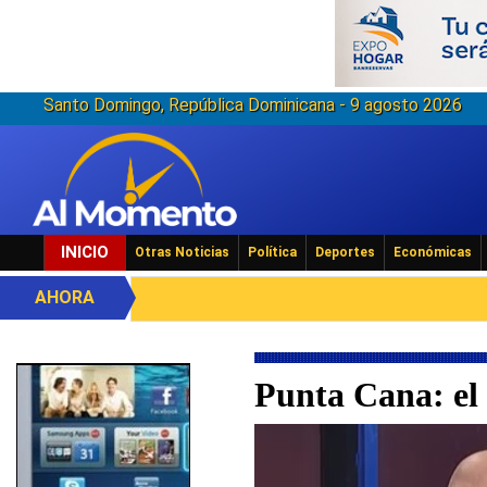
Santo Domingo, República Dominicana - 9 agosto 2026
INICIO
Otras Noticias
Política
Deportes
Económicas
AHORA
Punta Cana: el 