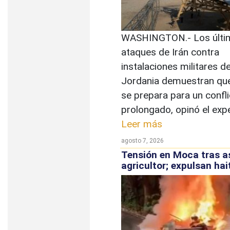
WASHINGTON.- Los últi
ataques de Irán contra
instalaciones militares d
Jordania demuestran qu
se prepara para un confl
prolongado, opinó el exper
Leer más
agosto 7, 2026
Tensión en Moca tras a
agricultor; expulsan hai