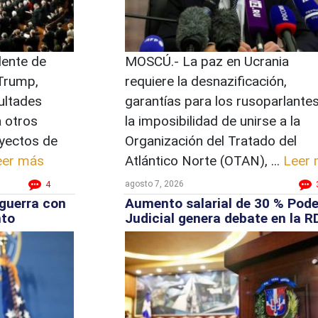
ente de
MOSCÚ.- La paz en Ucrania
Trump,
requiere la desnazificación,
ultades
garantías para los rusoparlantes
 otros
la imposibilidad de unirse a la
yectos de
Organización del Tratado del
eer más
Atlántico Norte (OTAN), ...
Leer
agosto 7, 2026
4
guerra con
Aumento salarial de 30 % Pode
nto
Judicial genera debate en la R