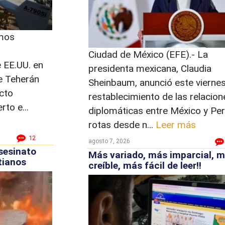
mos
Ciudad de México (EFE).- La
e EE.UU. en
presidenta mexicana, Claudia
e Teherán
Sheinbaum, anunció este viernes
icto
restablecimiento de las relacion
to e...
diplomáticas entre México y Per
rotas desde n...
Leer más
12
agosto 7, 2026
sesinato
Más variado, más imparcial, 
tianos
creíble, más fácil de leer!!