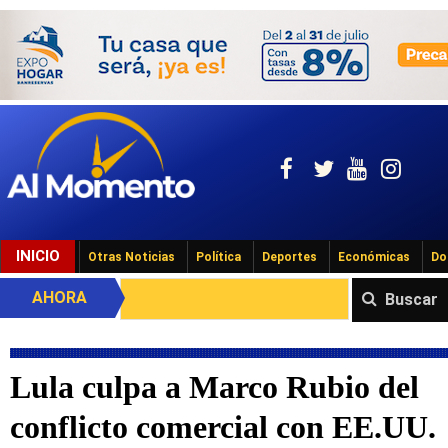
INICIO
Otras Noticias
Política
Deportes
Económicas
Do
AHORA
Buscar
Lula culpa a Marco Rubio del
conflicto comercial con EE.UU.