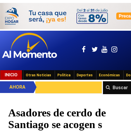
INICIO
Otras Noticias
Política
Deportes
Económicas
Do
AHORA
Buscar
Asadores de cerdo de
Santiago se acogen s