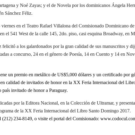
artagena y Noé Zayas;
y
el de Novela por los dominicanos Ángela He
n Sánchez Féliz.
 viernes en el Teatro Rafael Villalona del Comisionado Dominicano de
 en el 541 West de la calle 145, 2do. piso, casi esquina Broadway, en 
elicitó a los galardonados por la gran calidad de sus manuscritos y dij
tadas a concurso, 24 en el género de Poesía, 14 en Cuento y 14 en Nov
iene un premio en metálico de US$5,000 dólares y un certificado por g
en calidad de invitados de honor en la XX Feria Internacional del Libr
país invitado de honor a Paraguay.
icadas por la Editora Nacional, en la Colección de Ultramar, y present
ograma de la XX Feria Internacional del Libro Santo Domingo 2017.
al
(212) 234-8149
, o visite el portal del Comisionado:
www.codocul.co