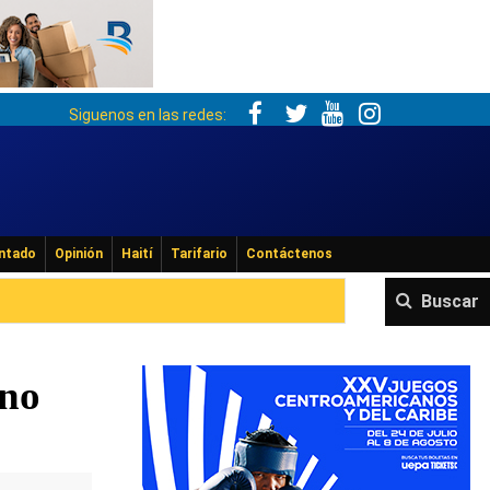
Siguenos en las redes:
ntado
Opinión
Haití
Tarifario
Contáctenos
Buscar
ano