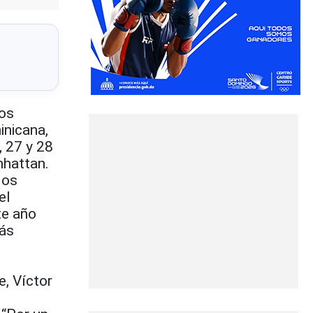
los
inicana,
, 27 y 28
nhattan.
los
el
te año
más
e, Víctor