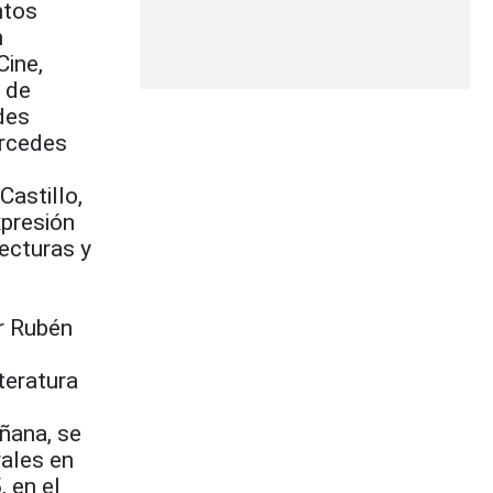
ntos
h
Cine,
a de
des
ercedes
Castillo,
xpresión
lecturas y
or Rubén
teratura
añana, se
rales en
, en el