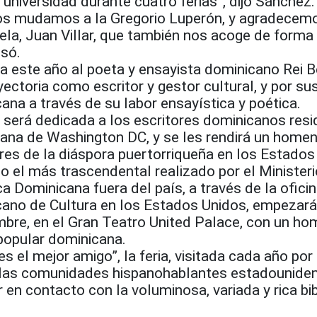
 universidad durante cuatro ferias”, dijo Sánchez.
os mudamos a la Gregorio Luperón, y agradecemo
ela, Juan Villar, que también nos acoge de forma
esó.
a este año al poeta y ensayista dominicano Rei B
ectoria como escritor y gestor cultural, y por su
cana a través de su labor ensayística y poética.
a será dedicada a los escritores dominicanos res
tana de Washington DC, y se les rendirá un homen
ores de la diáspora puertorriqueña en los Estados
o el más trascendental realizado por el Minister
ca Dominicana fuera del país, a través de la oficin
no de Cultura en los Estados Unidos, empezará
mbre, en el Gran Teatro United Palace, con un ho
 popular dominicana.
 es el mejor amigo”, la feria, visitada cada año por
 las comunidades hispanohablantes estadouniden
 en contacto con la voluminosa, variada y rica bib