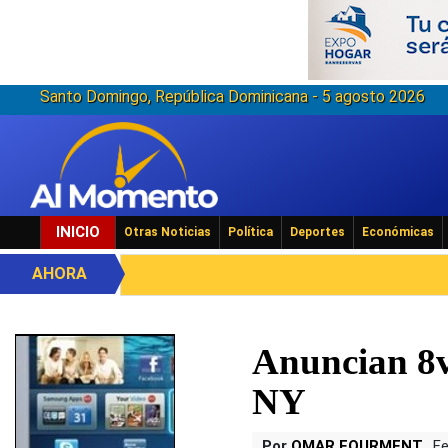
Santo Domingo, República Dominicana - 5 agosto 2026
INICIO
Otras Noticias
Política
Deportes
Económicas
AHORA
Anuncian 8v
NY
Por
OMAR FOURMENT
Fe