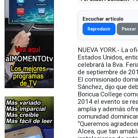
Escuchar artículo
Reproducir
Pausar
NUEVA YORK.- La ofic
Estados Unidos, entid
celebrará la 8va. Fer
de septiembre de 201
El comisionado domin
Sánchez, dijo que debi
Boricua College como
2014 el evento se re
amplia y además ofrec
comunidad dominican
“Queremos agradecer 
Alcea, que tan amab