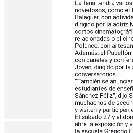
La feria tendrá vari
novedosos, como el Pa
Balaguer, con activid
dirigido por la actri
cortos cinematográfi
relacionadas o el ci
Polanco, con artesan
Además, el Pabellón M
con paneles y confere
Joven, dirigido por la
conversatorios.
“También se anunciar
estudiantes de enseñ
Sánchez Féliz”, dijo 
muchachos de secunda
y visiten y participen 
El sábado 27 y el dom
abre la exposición y v
la escuela Gregorio L