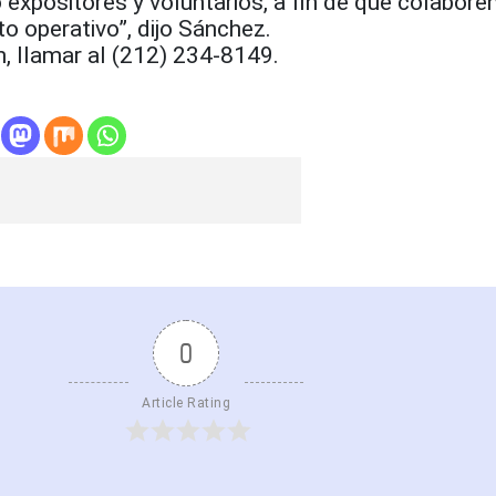
expositores y voluntarios, a fin de que colabore
o operativo”, dijo Sánchez.
, llamar al (212) 234-8149.
0
Article Rating