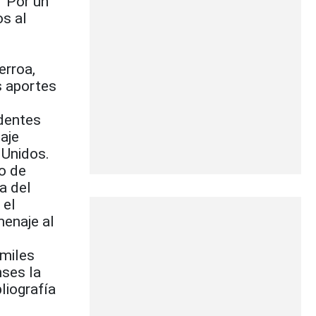
 “Por un
s al
erroa,
s aportes
identes
aje
 Unidos.
io de
a del
 el
menaje al
 miles
ses la
liografía