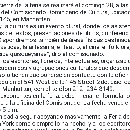
ierre de la feria se realizará el domingo 28, a las
o del Comisionado Dominicano de Cultura, ubicado
 145, en Manhattan.
 y la cultura es un evento plural, donde los asiste
as de textos, presentaciones de libros, conferenci
. Dispondremos también de áreas físicas destinad
sticas, la artesanía, el teatro, el cine, el folklore,
ica quisqueyanas”, dijo el comisionado.
os escritores, libreros, intelectuales, organizac
 académicos y agrupaciones culturales que deseen
, sólo tienen que ponerse en contacto con la oficin
da en el 541 West de la 145 Street, 2do. piso, ca
 Manhattan, con el teléfon 212- 234-8149.
exponentes en la feria, deben llenar el formulari
rlo a la oficina del Comisionado. La fecha vence e
 5 p.m.
nidad a seguir apoyando masivamente la Feria del
York como siempre lo ha hecho, y a los escritor