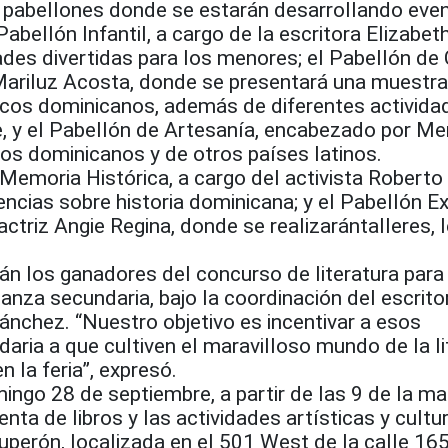
os pabellones donde se estarán desarrollando eve
bellón Infantil, a cargo de la escritora Elizabet
ades divertidas para los menores; el Pabellón de 
z Mariluz Acosta, donde se presentará una muestr
cos dominicanos, además de diferentes activida
ne, y el Pabellón de Artesanía, encabezado por M
os dominicanos y de otros países latinos.
emoria Histórica, a cargo del activista Roberto 
ncias sobre historia dominicana; y el Pabellón E
 actriz Angie Regina, donde se realizarántalleres, 
án los ganadores del concurso de literatura para
anza secundaria, bajo la coordinación del escrit
Sánchez. “Nuestro objetivo es incentivar a esos
ria a que cultiven el maravilloso mundo de la li
en la feria”, expresó.
ingo 28 de septiembre, a partir de las 9 de la m
enta de libros y las actividades artísticas y cultu
uperón, localizada en el 501 West de la calle 165