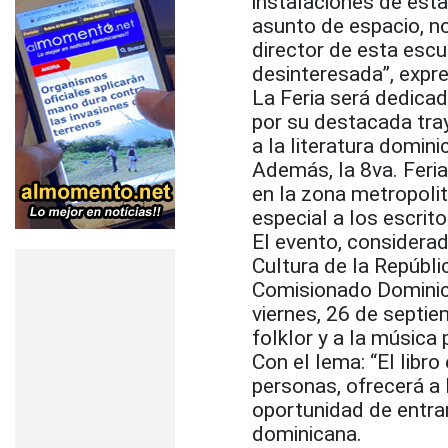
instalaciones de esta
asunto de espacio, n
director de esta escu
desinteresada”, expr
La Feria será dedicad
por su destacada tray
a la literatura domini
Además, la 8va. Feri
en la zona metropoli
especial a los escrit
El evento, considerad
Cultura de la Repúbli
Comisionado Dominica
viernes, 26 de septie
folklor y a la música
Con el lema: “El libro
personas, ofrecerá a
oportunidad de entrar
dominicana.