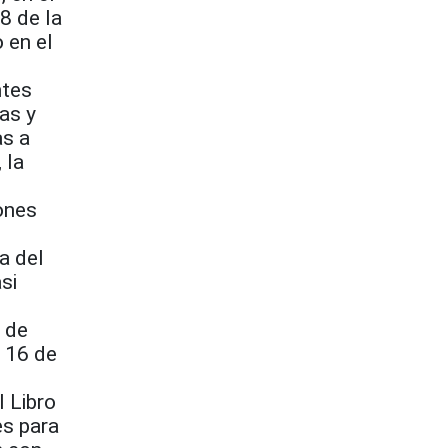
 8 de la
 en el
ntes
as y
as a
 la
iones
a del
si
o de
l 16 de
 Libro
es para