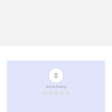
0
Article Rating