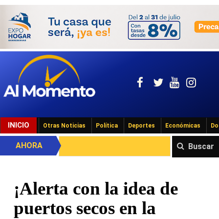
INICIO
Otras Noticias
Política
Deportes
Económicas
Do
AHORA
Buscar
¡Alerta con la idea de
puertos secos en la