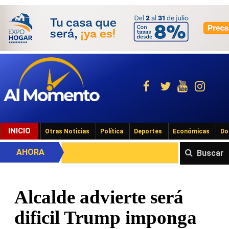
INICIO
Otras Noticias
Política
Deportes
Económicas
Do
AHORA
Buscar
Alcalde advierte será
dificil Trump imponga