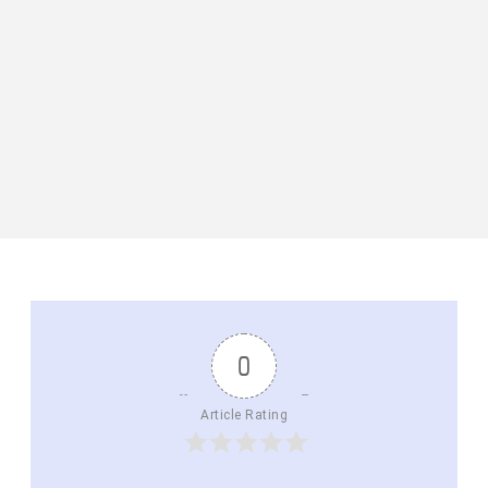
0
Article Rating