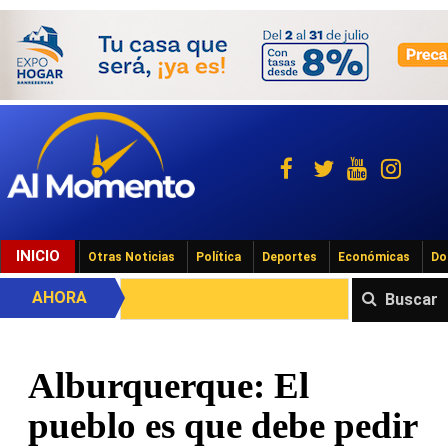
INICIO
Otras Noticias
Política
Deportes
Económicas
Do
AHORA
Buscar
Alburquerque: El
pueblo es que debe pedir