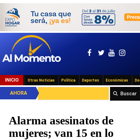
INICIO
Otras Noticias
Política
Deportes
Económicas
Do
AHORA
Buscar
Alarma asesinatos de
mujeres; van 15 en lo