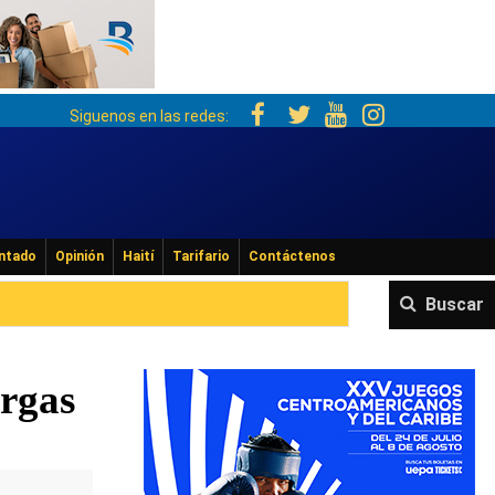
Siguenos en las redes:
ntado
Opinión
Haití
Tarifario
Contáctenos
Buscar
argas