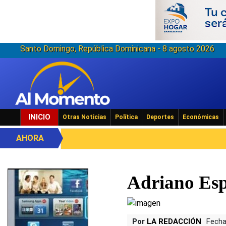
Santo Domingo, República Dominicana - 8 agosto 2026
INICIO
Otras Noticias
Política
Deportes
Económicas
AHORA
Adriano Esp
Por
LA REDACCIÓN
Fecha