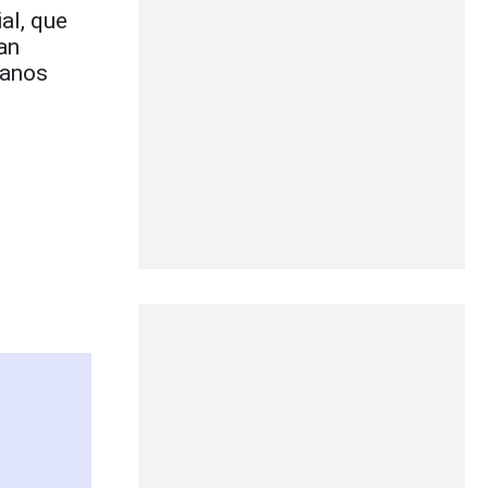
al, que
an
canos