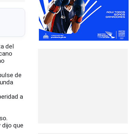
a del
icano
no
pulse de
funda
peridad a
so.
 dijo que