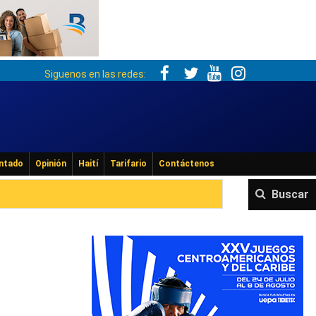
Siguenos en las redes:
ntado
Opinión
Haití
Tarifario
Contáctenos
Buscar