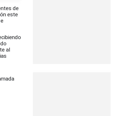
entes de
ión este
de
ecibiendo
ndo
te al
ias
ramada